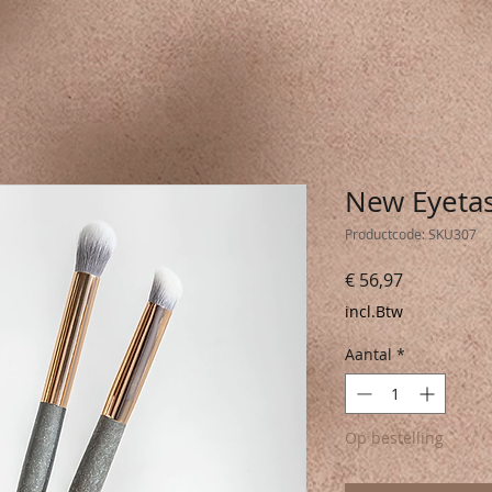
New Eyetas
Productcode: SKU307
Prijs
€ 56,97
incl.Btw
Aantal
*
Op bestelling