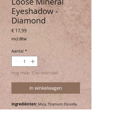
Loose Mineral
Eyeshadow -
Diamond
Prijs
€ 17,99
incl.Btw
Aantal
*
Nog maar 3 op voorraad
In winkelwagen
Ingrediënten:
Mica, Titanium Dioxide,
Boron Nitride, Tin Oxide, Kaolin, Silica,
+/- CI77491, CI77499, CI 77466, CI77492.
2g30 maanden