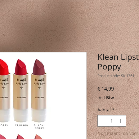
Klean Lipsti
Poppy
Productcode: SKU361
Prijs
€ 14,99
incl.Btw
Aantal
*
Nog maar 5 op voor