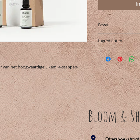
I
Bevat
cleansing milk trave
Ingrediënten
facial toner travelsi
facial essential ser
Zie de afzonderlijke
facial intensive hyd
verschillende produc
ingrediënten, botan
ester van het hoogwaardige Likami 4-stappen-
aanwijzingen.
Bloom & Sh
Ottershoekstraa