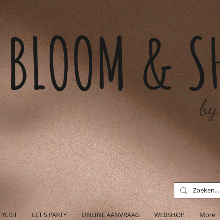
BLOOM & S
by
TYLIST
LET'S PARTY
ONLINE AANVRAAG
WEBSHOP
More