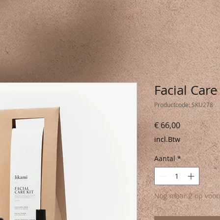
Facial Care
Productcode: SKU278
Prijs
€ 66,00
incl.Btw
Aantal
*
Nog maar 2 op voor