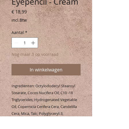
Eyepencil - Cream
Prijs
€ 18,99
incl.Btw
Aantal
*
Nog maar 3 op voorraad
In winkelwagen
Ingrediënten: Octylododecyl Stearoyl
Stearate, Cocos Nucifera Oil, C10 -18
Triglycerides, Hydrogenated Vegetable
Oil, Copernicia Cerifera Cera, Candelilla
Cera, Mica, Talc, Polyglyceryl-3,
Diisostearate, Oryzanol, Tocopherol,
Glyceryl Caprylate, Benzyl Alcohol, CI