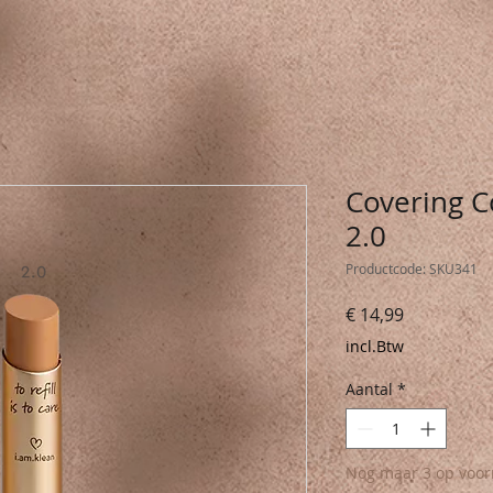
Covering Co
2.0
Productcode: SKU341
Prijs
€ 14,99
incl.Btw
Aantal
*
Nog maar 3 op voor