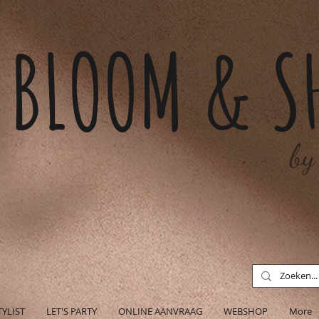
BLOOM & S
by
TYLIST
LET'S PARTY
ONLINE AANVRAAG
WEBSHOP
More