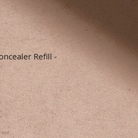
ncealer Refill -
raad