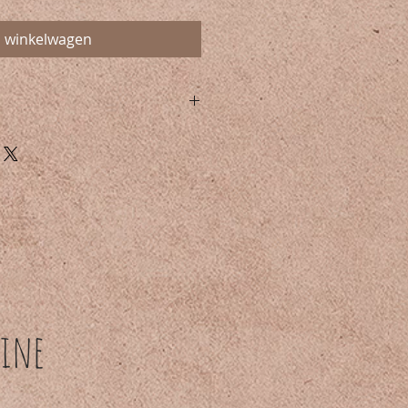
n winkelwagen
ersoonlijk oogschaduwpalet met
chaduws. Wherever you go, take
eng met een Eyesmudge
chaduw aan op je bewegend
nhoek blend je met de blenders
tere kleur.
ine