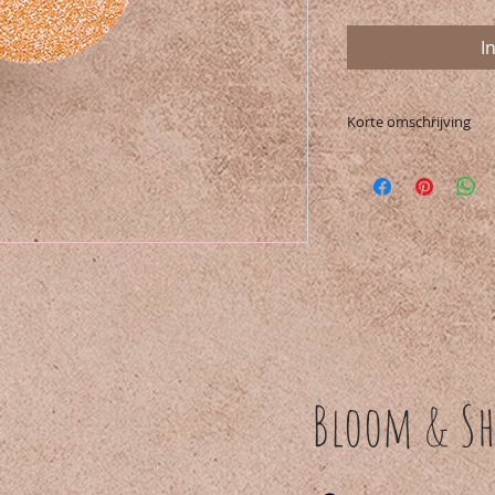
I
Korte omschrijving
Mix and match je p
deze compacte oogs
them with you. Br
glinsterende oogs
ooglid. In de buite
een donkerdere mat
Bloom & Sh