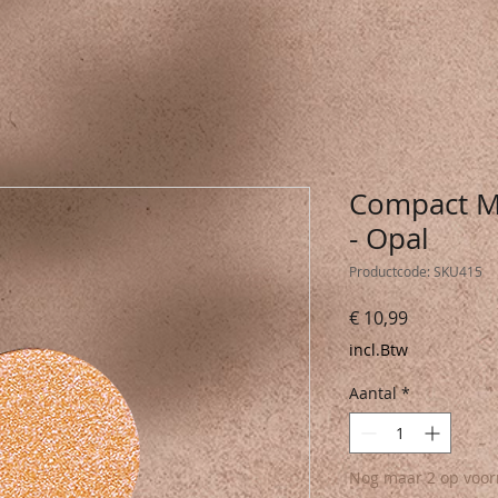
Compact M
- Opal
Productcode: SKU415
Prijs
€ 10,99
incl.Btw
Aantal
*
Nog maar 2 op voor