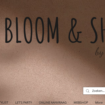
BLOOM & S
by
TYLIST
LET'S PARTY
ONLINE AANVRAAG
WEBSHOP
More