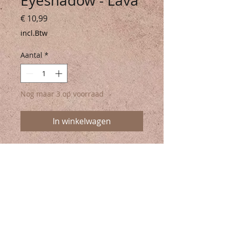
Eyeshadow - Lava
Prijs
€ 10,99
incl.Btw
Aantal
*
Nog maar 3 op voorraad
In winkelwagen
Korte omschrijving
Mix and match je persoonlijk
oogschaduwpalet met deze
compacte oogschaduws. Wherever