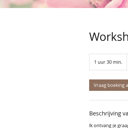
Worksho
1 uur 30 min.
1
u
u
3
Vraag boeking 
0
m
i
n
Beschrijving v
.
Ik ontvang je gra