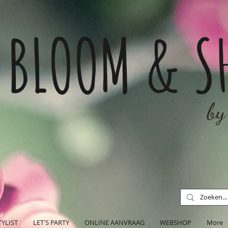
BLOOM & S
by
TYLIST
LET'S PARTY
ONLINE AANVRAAG
WEBSHOP
More