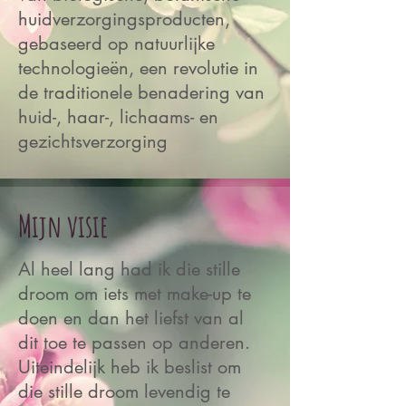
huidverzorgingsproducten,
gebaseerd op natuurlijke
technologieën, een revolutie in
de traditionele benadering van
huid-, haar-, lichaams- en
gezichtsverzorging
Mijn visie
Al heel lang had ik die stille
droom om iets met make-up te
doen en dan het liefst van al
dit toe te passen op anderen.
Uiteindelijk heb ik beslist om
die stille droom levendig te