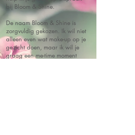
bij Bloom & Shine.
De naam Bloom & Shine is
zorgvuldig gekozen. Ik wil niet
alleen even wat make-up op je
gezicht doen, maar ik wil je
graag een me-time moment
bezorgen. Even weg zijn van
alle drukte en een rustig
moment voor jezelf creëren,
daar ga ik voor. Graag laat ik
je meer shinen met mijn
zorgvuldig uitgekozen make-
upproducten.
Met Bloom verwijs ik graag