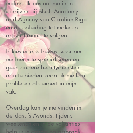
maken. Ik besloot me in te
schrijven bij Blush Academy
and Agency van Caroline Rigo
en de opleiding tot make-up
artist allround te volgen.
Ik kies er ook bewust voor om
me hierin te specialiseren en
geen andere beautydiensten
aan te bieden zodat ik me kan
profileren als expert in mijn
vak.
Overdag kan je me vinden in
de klas. ’s Avonds, tijdens
weekends en in de vakanties
help ik je graag op afspraak