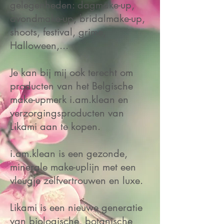
gelegenheden: dagmake-up,
avondmake-up, bridalmake-up,
shoots, festival, grime,
Halloween,...
Je kan bij mij ook terecht om
producten van het Belgische
make-upmerk i.am.klean en
verzorgingsproducten van
Likami aan te kopen.
i.am.klean is een gezonde,
minerale make-uplijn met een
vleugje zelfvertrouwen en luxe.
Likami is een nieuwe generatie
van biologische, botanische